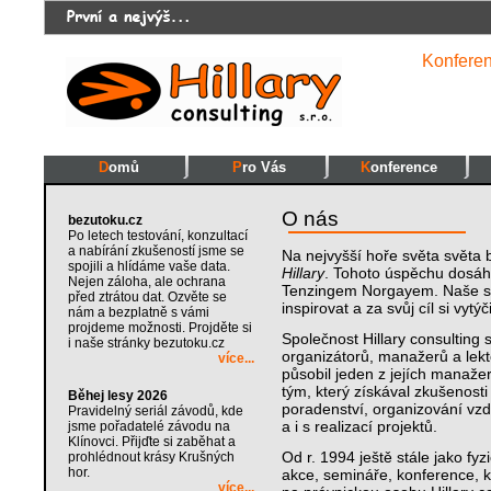
Konfere
Domů
Pro Vás
Konference
O nás
bezutoku.cz
Po letech testování, konzultací
a nabírání zkušeností jsme se
Na nejvyšší hoře světa světa 
spojili a hlídáme vaše data.
Hillary
. Tohoto úspěchu dosáh
Nejen záloha, ale ochrana
Tenzingem Norgayem. Naše sp
před ztrátou dat. Ozvěte se
inspirovat a za svůj cíl si vyt
nám a bezplatně s vámi
projdeme možnosti. Projděte si
Společnost Hillary consulting 
i naše stránky bezutoku.cz
organizátorů, manažerů a lekt
více...
působil jeden z jejích manaže
tým, který získával zkušenosti
Běhej lesy 2026
poradenství, organizování vzd
Pravidelný seriál závodů, kde
a i s realizací projektů.
jsme pořadatelé závodu na
Klínovci. Přijďte si zaběhat a
Od r. 1994 ještě stále jako f
prohlédnout krásy Krušných
hor.
akce, semináře, konference, k
více...