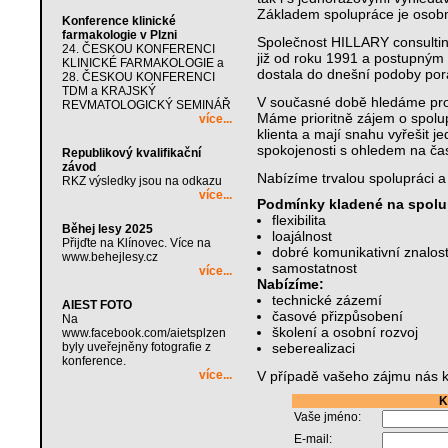
Základem spolupráce je osobn
Konference klinické
farmakologie v Plzni
Společnost HILLARY consultin
24. ČESKOU KONFERENCI
již od roku 1991 a postupným
KLINICKÉ FARMAKOLOGIE a
dostala do dnešní podoby por
28. ČESKOU KONFERENCI
TDM a KRAJSKÝ
V současné době hledáme pro 
REVMATOLOGICKÝ SEMINÁŘ
Máme prioritně zájem o spolup
více...
klienta a mají snahu vyřešit j
spokojenosti s ohledem na ča
Republikový kvalifikační
závod
Nabízíme trvalou spolupráci a
RKZ výsledky jsou na odkazu
více...
Podmínky kladené na spolu
flexibilita
Běhej lesy 2025
loajálnost
Přijďte na Klínovec. Více na
dobré komunikativní znalost
www.behejlesy.cz
samostatnost
více...
Nabízíme:
technické zázemí
AIEST FOTO
časové přizpůsobení
Na
školení a osobní rozvoj
www.facebook.com/aietsplzen
byly uveřejněny fotografie z
seberealizaci
konference.
více...
V případě vašeho zájmu nás k
K
Vaše jméno:
E-mail: