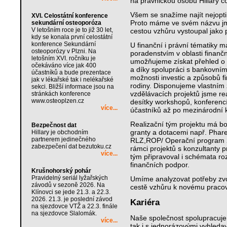
na právnickou osobu Hillary con
Všem se snažíme najít nejopti
XVI. Celostátní konference
Proto máme ve svém názvu jmé
sekundární osteoporóza
V letošním roce je to již 30 let,
cestou vzhůru vystoupal jako 
kdy se konala první celostátní
konference Sekundární
U finanční i právní tématiky
osteoporózy v Plzni. Na
poradenstvím v oblasti finanč
letošním XVI. ročníku je
umožňujeme získat přehled o t
očekáváno více jak 400
a díky spolupráci s bankovní
účastníků a bude prezentace
možnosti investic a způsobů fi
jak v lékařské tak i nelékařské
rodiny. Disponujeme vlastní
sekci. Bližší informace jsou na
vzdělávacích projektů jsme re
stránkách konference
www.osteoplzen.cz
desítky workshopů, konferencí
více...
účastníků až po mezinárodní 
Realizační tým projektu má boh
Bezpečnost dat
granty a dotacemi např. Pha
Hillary je obchodním
partnerem jedinečného
RLZ,ROP/ Operační program 2
zabezpečení dat bezutoku.cz
rámci projektů s konzultanty 
více...
tým připravoval i schémata ro
finančních podpor.
Krušnohorský pohár
Pravidelný seriál lyžařských
Umíme analyzovat potřeby zvol
závodů v sezoně 2026. Na
cestě vzhůru k novému pracov
Klínovci se jede 21.3. a 22.3.
2026. 21.3. je poslední závod
Kariéra
na sjezdovce VTŽ a 22.3. finále
na sjezdovce Slalomák.
Naše společnost spolupracuje
více...
tak i s jednorázovými vyhledav